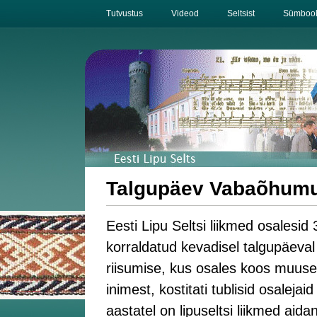
Tutvustus
Videod
Seltsist
Sümbool
Talgupäev Vabaõhum
Eesti Lipu Seltsi liikmed osalesi
korraldatud kevadisel talgupäeval
riisumise, kus osales koos muuseu
inimest, kostitati tublisid osaleja
aastatel on lipuseltsi liikmed aida