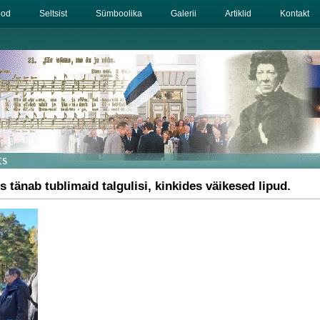
eod
Seltsist
Sümboolika
Galerii
Artiklid
Kontakt
s tänab tublimaid talgulisi, kinkides väikesed lipud.