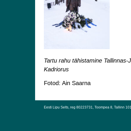
Tartu rahu tähistamine Tallinna
Kadriorus
Fotod: Ain Saarna
Eesti Lipu Selts, reg 80223731, Toompea 8, Tallinn 10