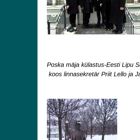
Poska māja külastus-Eesti Lipu S
koos linnasekretär Priit Lello j