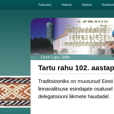
Tutvustus
Videod
Seltsist
Sümbool
Tartu rahu 102. aasta
Traditsiooniks on muutunud Eesti L
linnavalitsuse esindajate osalus
delegatsiooni liikmete haudadel.