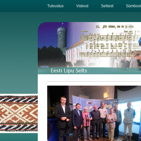
Tutvustus
Videod
Seltsist
Sümbool