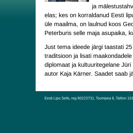
ja mälestustahv
elas; kes on korraldanud Eesti lip
üle maailma, on laulnud koos Geo
Peterburis selle maja asupaika,
Just tema ideede järgi taastati 2
traditsioon ja lisati maakondadel
diplomaat ja kultuuritegelane Jüri
autor Kaja Kärner. Saadet saab jä
Eesti Lipu Selts, reg 80223731, Toompea 8, Tallinn 10