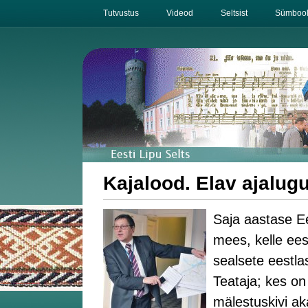
Tutvustus
Videod
Seltsist
Sümbool
Kajalood. Elav ajalugu
Saja aastase Ees
mees, kelle ees
sealsete eestlas
Teataja; kes on
mälestuskivi a