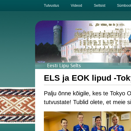
Tutvustus
Videod
Seltsist
Sümbool
ELS ja EOK lipud -To
Palju õnne kõigile, kes te Tokyo 
tutvustate! Tublid olete, et meie 