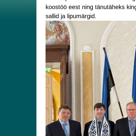
koostöö eest ning tänutäheks king
sallid ja lipumärgid.