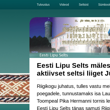
Tutvustus
Videod
Seltsist
Sümbool
Eesti Lipu Selts mäle
aktiivset seltsi liiget J
Riigikogu juhatus, tulles vastu mei
poegadele, tunnustamaks isa Laul
Toompeal Pika Hermanni tornis leh
Eesti Lipu Selts tänas samuti Rii