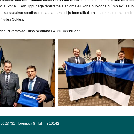
i aukohal. Eesti lippudega tähistame alati oma elukoha piirkonna olümpiakülas, n
d kasutatakse sportlastele kaasaelamisel ja loomulikult on lipud alati olemas meie 
“ ütles Sukles.
ängud kestavad Hiina pealinnas 4.-20. veebruarini.
g 80223731, Toompea 8, Tallinn 10142