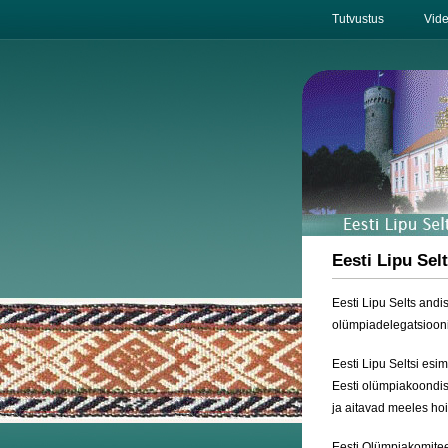
Tutvustus
Vid
Eesti Lipu Sel
Eesti Lipu Selts andi
olümpiadelegatsiooni
Eesti Lipu Seltsi es
Eesti olümpiakoondis
ja aitavad meeles hoi
Eesti Olümpiakomite