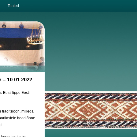
Teated
e – 10.01.2022
s Eesti lippe Eesti
 traditsioon, millega
portlastele head õnne
ei.
ie koondise jaoks