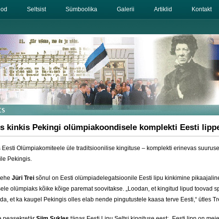
eod
Seltsist
Sümboolika
Galerii
Artiklid
Kontakt
ts kinkis Pekingi olümpiakoondisele komplekti Eesti lipp
s Eesti Olümpiakomiteele üle traditsioonilise kingituse – komplekti erinevas suuruse
le Pekingis.
imehe
Jüri Trei
sõnul on Eesti olümpiadelegatsioonile Eesti lipu kinkimine pikaajaline
ele olümpiaks kõike kõige paremat soovitakse. „Loodan, et kingitud lipud toovad s
da, et ka kaugel Pekingis olles elab nende pingutustele kaasa terve Eesti,“ ütles Tr
e peasekretär
Siim Sukles
tänas Eesti Lipu Seltsi kingituse eest: „Eesti lipp on me