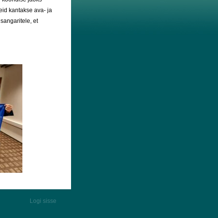
eid kantakse ava- ja
sangaritele, et
Logi sisse