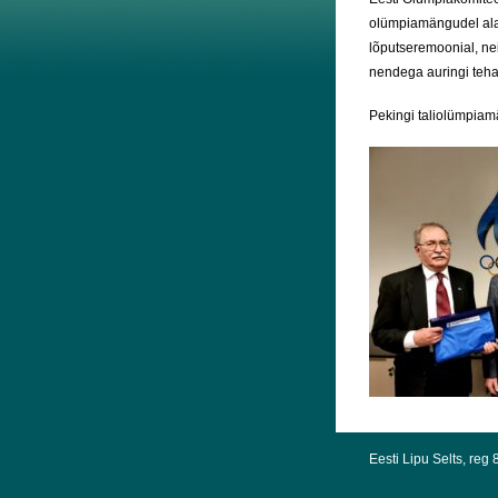
olümpiamängudel alat
lõputseremoonial, nei
nendega auringi teha,
Pekingi taliolümpiam
Eesti Lipu Selts, re