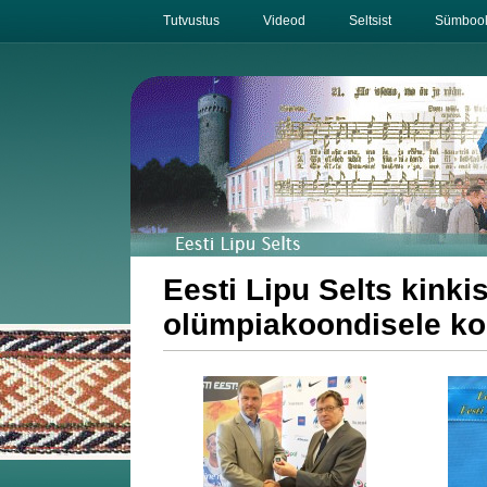
Tutvustus
Videod
Seltsist
Sümbool
Eesti Lipu Selts kinki
olümpiakoondisele kom