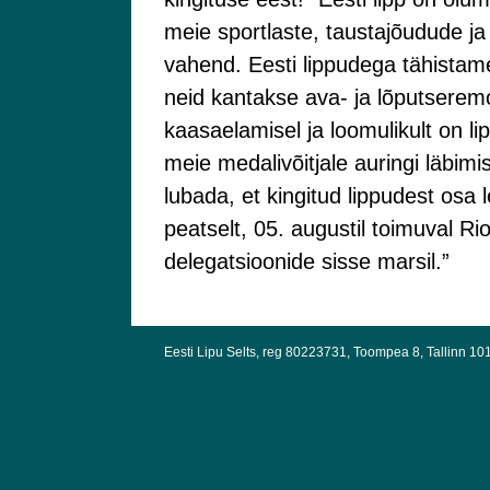
meie sportlaste, taustajõudude ja
vahend. Eesti lippudega tähistam
neid kantakse ava- ja lõputseremo
kaasaelamisel ja loomulikult on li
meie medalivõitjale auringi läbim
lubada, et kingitud lippudest osa 
peatselt, 05. augustil toimuval 
delegatsioonide sisse marsil.”
Eesti Lipu Selts, reg 80223731, Toompea 8, Tallinn 10