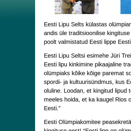
Eesti Lipu Selts külastas olümpi
andis üle traditsioonilise kingitu
poolt valmistatud Eesti lippe Eest
Eesti Lipu Seltsi esimehe Jüri Tre
Eesti lipu kinkimine pikaajaline t
olümpiaks kõike kõige paremat s
spordi- ja kultuurisündmus, kus Ee
oluline. Loodan, et kingitud lipud
meeles hoida, et ka kaugel Rios o
Eesti.”
Eesti Olümpiakomitee peasekretär
kingituse eest! “Eesti lipp on ol