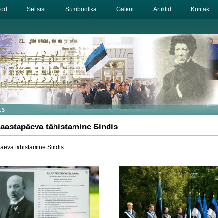
eod
Seltsist
Sümboolika
Galerii
Artiklid
Kontakt
. aastapäeva tähistamine Sindis
päeva tähistamine Sindis